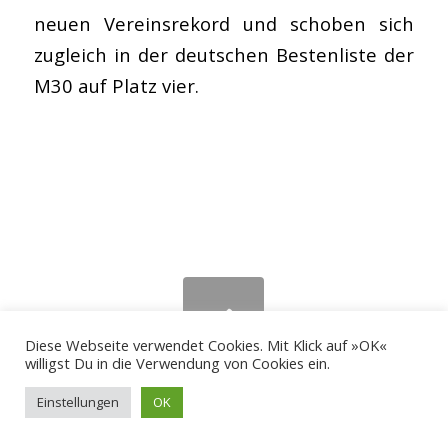
neuen Vereinsrekord und schoben sich
zugleich in der deutschen Bestenliste der
M30 auf Platz vier.
Diese Webseite verwendet Cookies. Mit Klick auf »OK«
willigst Du in die Verwendung von Cookies ein.
LVN Blockmeisterschaften
Einstellungen
OK
U14/U16 – Aachen