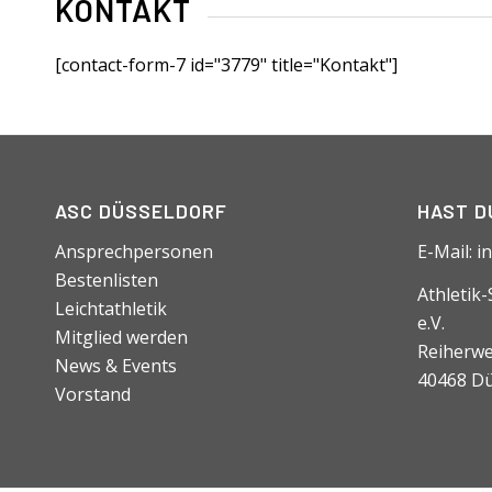
KONTAKT
[contact-form-7 id="3779" title="Kontakt"]
ASC DÜSSELDORF
HAST D
Ansprechpersonen
E-Mail:
i
Bestenlisten
Athletik
Leichtathletik
e.V.
Mitglied werden
Reiherwe
News & Events
40468 Dü
Vorstand