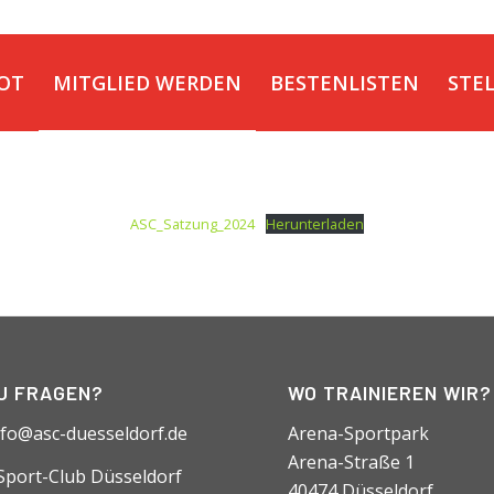
OT
MITGLIED WERDEN
BESTENLISTEN
STE
ASC_Satzung_2024
Herunterladen
U FRAGEN?
WO TRAINIEREN WIR?
nfo@asc-duesseldorf.de
Arena-Sportpark
Arena-Straße 1
-Sport-Club Düsseldorf
40474 Düsseldorf