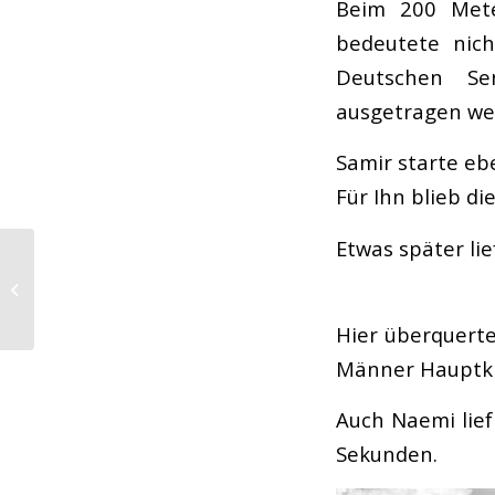
Beim 200 Mete
bedeutete nich
Deutschen Se
ausgetragen we
Samir starte eb
Für Ihn blieb d
Etwas später li
Regio Uerdingen
13./14. Mai
Erwachsene
Hier überquerte
Männer Hauptkl
Auch Naemi lief 
Sekunden.