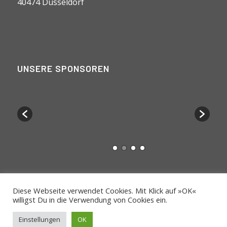
40474 Düsseldorf
UNSERE SPONSOREN
Diese Webseite verwendet Cookies. Mit Klick auf »OK«
willigst Du in die Verwendung von Cookies ein.
Copyright © ASC Düsseldorf
Datenschutz
Impressum
Einstellungen
OK