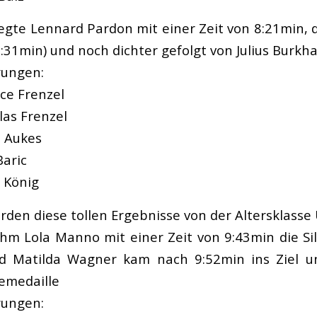
iegte Lennard Pardon mit einer Zeit von 8:21min, d
:31min) und noch dichter gefolgt von Julius Burkha
rungen:
ice Frenzel
las Frenzel
n Aukes
Baric
r König
rden diese tollen Ergebnisse von der Altersklasse
m Lola Manno mit einer Zeit von 9:43min die Si
 Matilda Wagner kam nach 9:52min ins Ziel un
emedaille
rungen: