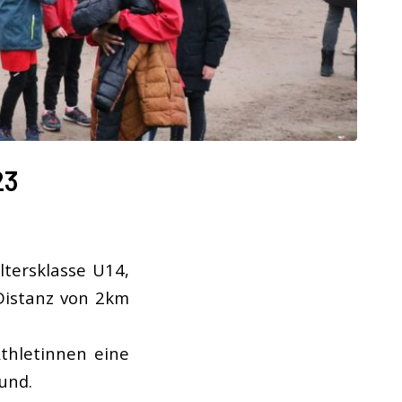
23
ltersklasse U14,
 Distanz von 2km
thletinnen eine
und.