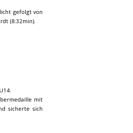
icht gefolgt von
rdt (8:32min).
 U14.
lbermedaille mit
d sicherte sich