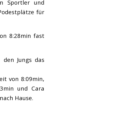
en Sportler und
Podestplätze für
von 8:28min fast
h den Jungs das
eit von 8:09min,
23min und Cara
 nach Hause.