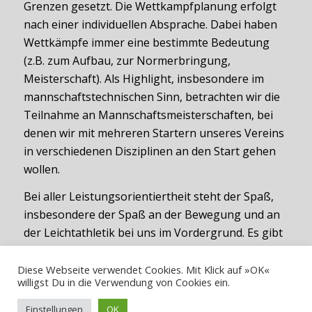
Grenzen gesetzt. Die Wettkampfplanung erfolgt
nach einer individuellen Absprache. Dabei haben
Wettkämpfe immer eine bestimmte Bedeutung
(z.B. zum Aufbau, zur Normerbringung,
Meisterschaft). Als Highlight, insbesondere im
mannschaftstechnischen Sinn, betrachten wir die
Teilnahme an Mannschaftsmeisterschaften, bei
denen wir mit mehreren Startern unseres Vereins
in verschiedenen Disziplinen an den Start gehen
wollen.
Bei aller Leistungsorientiertheit steht der Spaß,
insbesondere der Spaß an der Bewegung und an
der Leichtathletik bei uns im Vordergrund. Es gibt
keine Verpflichtung, aber regelmäßiges
Erscheinen ist für einen guten Trainingserfolg
Diese Webseite verwendet Cookies. Mit Klick auf »OK«
willigst Du in die Verwendung von Cookies ein.
natürlich sehr förderlich.
Einstellungen
OK